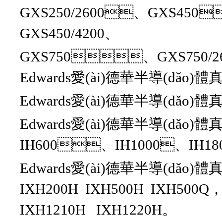
GXS250/2600、GXS450
GXS450/4200、
GXS750、GXS750/26
Edwards愛(ài)德華半導(dǎo)
Edwards愛(ài)德華半導(dǎo)體
Edwards愛(ài)德華半導(dǎo)
IH600、IH1000、IH18
Edwards愛(ài)德華半導(dǎo)體
IXH200H IXH500H IXH500Q，
IXH1210H IXH1220H。