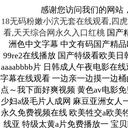
感谢您访问我们的网站
18无码粉嫩小泬无套在线观看,四
看,天天综合网永久入口红桃
国产精品水嫩水嫩 亚洲夫妻性生活拍拍视频 亚洲色中文字幕 中文有码国产精品欧美激情 逼痒痒国产美女各种抠插 久久99re2在线播放 国产特级看欧美日韩中文 亚洲天堂色吧一区二区三区 欧美性aaaabbbb片 日韩成人午夜电影在线观看 婷婷这里有精品福利视频 色吊丝中文字幕在线观看 一边亲一边摸一边桶的动态图 日产精品久久久久久久蜜臀 深一点～我下面好爽视频 黄色av电影免费在线观看 射你逼里好不好视频导航 免费少妇a级毛片人成网 麻豆亚洲女人一区二区三区 cao死你国产在线观看 算你色永久免费视频在线 欧美牲交a欧美牲交aⅤ 人与兽黄色视频 亚洲AV无码专区在线亚 特级太黄a片免费播放一 宝贝h调教1v1h 波多野百合在线播放一区 性髙潮久久久久久久久久 操逼内谢华说版免费观看 女人黄色逼视频网站免费 99r精品视频这里免费 在线观看日本不卡一区二区 美女被大屌操淫调教视频 久久人妻视频3乱一二区 欧美美女逼喷精液的视频 97精品人人a片免费看 中文字幕人妻丝袜乱一区三区 国产suv精二区69 女人舔男人鸡巴黄色网站 国产高清成人熟女免费视频 国产牲交视频免费无遮挡 被玩环了外高冷老师动漫 亚洲第一色骚骚骚骚骚骚 西西444www无码大胆 欧美亚洲综合视频在线观看 乱码中文字幕视频第二页 韩国三级电影热情的邻居 亚洲日韩精品无码专区 亚洲 中文 字幕 一区 yy111111少妇影院无码 欧洲女人与公拘交的视频 成人衣服7码相当于多大码 国产台湾佬中文在线视频 3d动画h污在线看蒂法 久久se精品区二区国产 天天躁日日躁狠狠躁av麻豆 成人你懂的在线免费观看 秋霞日韩久久理论电影网 男女午夜福利 文字幕乱码精品久久久久 色婷婷在线视频免费播放 亚洲人成无?区在线观看 美女电影网裸乳操操操操 搡老女人老熟妇aaa户外直播 欧美精品粉嫩高潮一区二区 男生操女生白虎真人视频 japanesehd熟女熟妇伦 国产乱人伦AV在线无码 大吊日小逼免费黄色电影 99久久精品美女高潮喷水 大鸡巴插骚逼骚屁眼视频 亚洲国产精品无码 日韩人妖精品一区二区av 欧美美女操逼逼破处大全 日韩av无码免费播放 男女猛烈无遮挡午夜视频 亚洲国产精品久久久秋霞 男人捅女人国产精品网址 啊啊啊别插进去啊啊视频 肛交老太太免费视频播放 欧美国产成人另类重口精品 18无码粉嫩小泬无套在线观看 野外做受又硬又粗又大视频√ 女人夜夜春高潮爽A∨片 用力舔,爽歪歪 狠狠色婷婷久久一区二区三区 日本大尺度一区二区三区 色婷婷精品久久久久久久 北岛玲一区二区在线资源 国产中文字幕高清在线观看 国产香蕉97超级碰碰碰 狠狠色丁香久久综合婷婷 久久久久人妻一区二区三区 久久精品人人做人人爽97 国产强被迫伦姧在线观看 舔美女臀部网站 精品一区二区三区在线观看 久久精品之老熟妇老熟妇 色窝窝无码一区二区三区 大鸡巴射进去了啊啊啊啊 美腿丝袜视频 99热在线精品免费全部 456极品嫩模在线视频 丰满少妇久久久久久久久 精品少妇高潮蜜臀涩涩av 亚洲精品国产精华液 一区二三国产好的精华液 爆操出白浆视频在线观看 屄 大鸡巴 黑屌 淫水 欧美成人精品欧美一级私黄 久久久久久久爽少妇毛片 黑人大鸡巴猛