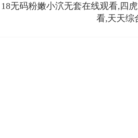
18无码粉嫩小泬无套在线观看,四
看,天天
首頁(yè)
公司簡(jiǎn)介
產(chǎn)品展示
公司新聞
技術(s