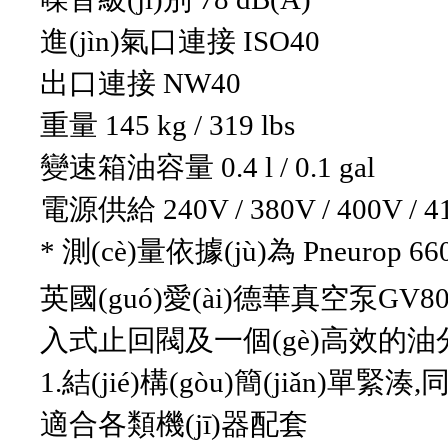
進(jìn)氣口連接 ISO40
出口連接 NW40
重量 145 kg / 319 lbs
變速箱油容量 0.4 l / 0.1 gal
電源供給 240V / 380V / 400V / 
* 測(cè)量依據(jù)為 Pneurop 66
英國(guó)愛(ài)德華真空泵GV8
入式止回閥及一個(gè)高效的油分離
1.結(jié)構(gòu)簡(jiǎn)
適合各類機(jī)器配套