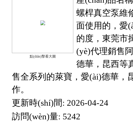
螺桿真空泵維修-
面使用的，愛(à
的度，東莞市揖電
(yè)代理銷售阿*真
點(diǎn)擊看大圖
德華，昆
售全系列的萊寶，愛(ài)德華
作。
更新時(shí)間:
2026-04-24
訪問(wèn)量:
5242