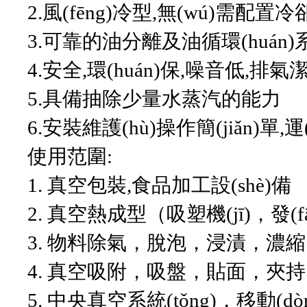
2.風(fēng)冷型,無(wú)需配置冷
3.可靠的油分離及油循環(huán)系統(
4.安全,環(huán)保,噪音低,排氣
5.具備抽除少量水蒸汽的能力
6.安裝維護(hù)操作簡(jiǎn)單,
使用范圍:
1. 真空包裝,食品加工設(shè)備
2. 真空熱成型（吸塑機(jī)，發(
3. 物料除氣，脫泡，浸漬，
4. 真空吸附，吸盤，貼面，夾持
5. 中央真空系統(tǒng)，移動(