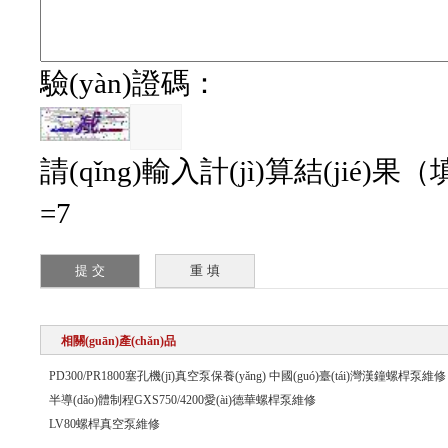
驗(yàn)證碼：
請(qǐng)輸入計(jì)算結(jié)果（
=7
相關(guān)產(chǎn)品
PD300/PR1800塞孔機(jī)真空泵保養(yǎng) 中國(guó)臺(tái)灣漢鐘螺桿泵維修
半導(dǎo)體制程GXS750/4200愛(ài)德華螺桿泵維修
LV80螺桿真空泵維修